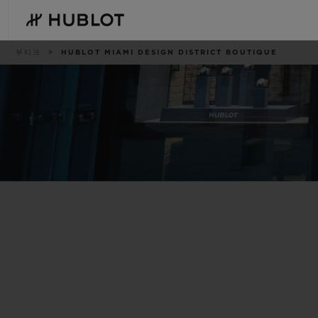
Skip
to
main
content
이
부티크
HUBLOT MIAMI DESIGN DISTRICT BOUTIQUE
동
경
로
최근 검색
신제품
최근 검색이 없습니다