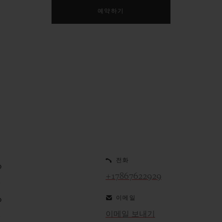
예약하기
전화
0
+17867622929
이메일
0
이메일 보내기