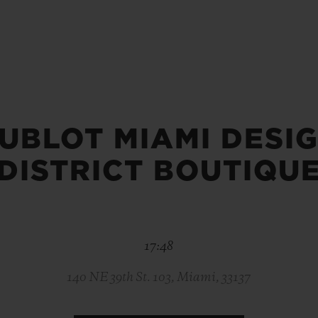
빅뱅
스피릿 오브 빅뱅
피치 세라믹
에센셜 토프
리로디
온라인 익스클루시브
 연장
예상 배송일
무료 배송 & 반품
안전한 결제
기
UBLOT MIAMI DESI
DISTRICT BOUTIQU
부티크 검색
17:48
140 NE 39th St. 103, Miami, 33137