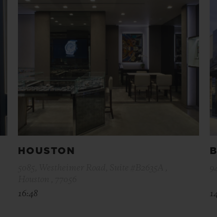
HOUSTON
B
5085, Westheimer Road, Suite #B2635A ,
9
Houston , 77056
16:48
1