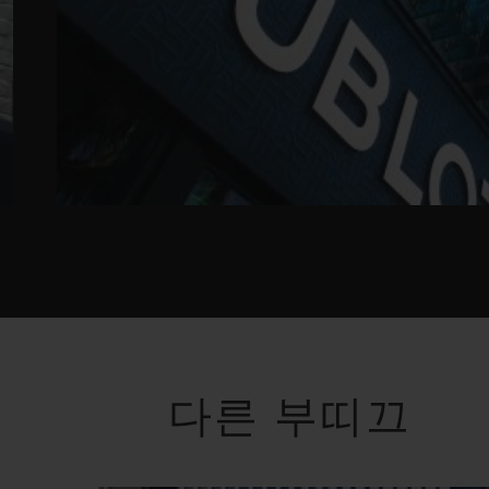
다른 부띠끄