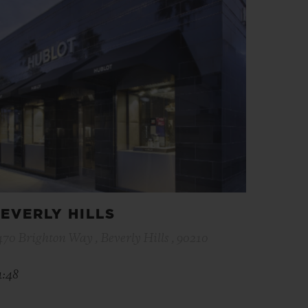
EVERLY HILLS
470 Brighton Way , Beverly Hills , 90210
4:48