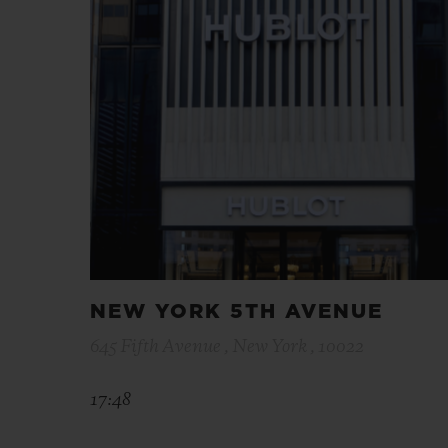
NEW YORK 5TH AVENUE
645 Fifth Avenue , New York , 10022
17:48