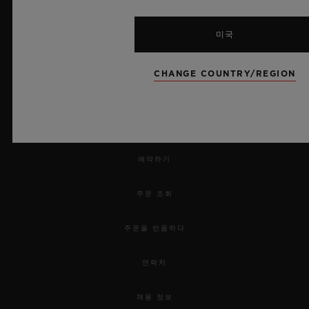
미국
CHANGE COUNTRY/REGION
뉴스레터
서비스
예약하기
주문 조회
주문을 반품하다
연락처
채용 정보