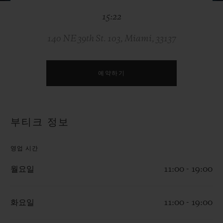
빅뱅
빅뱅
스피릿 오브 빅
15:22
썸머 멀티 컬러 세라믹
피치 세라믹
에센셜 토프
온라인 익스클
140 NE 39th St. 103, Miami, 33137
익스클루시브 서비스
예약하기
5+5 워런티
휴블로티스타 및 연장 보증
부티크 정보
예상 배송일
영업 시간
무료 배송 & 반품
월요일
11:00 - 19:00
안전한 결제
화요일
11:00 - 19:00
기프트 파우치