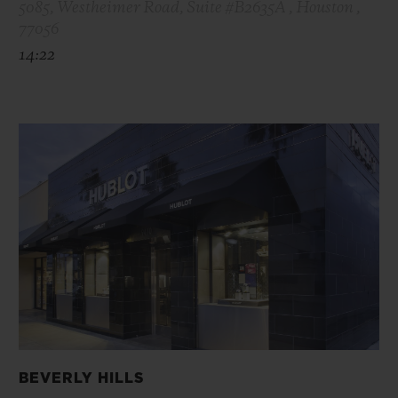
5085, Westheimer Road, Suite #B2635A , Houston ,
77056
14:22
BEVERLY HILLS