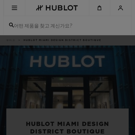
Skip
to
main
content
어떤 제품을 찾고 계신가요?
이
부티크
HUBLOT MIAMI DESIGN DISTRICT BOUTIQUE
최근 검색
동
경
로
최근 검색이 없습니다
신제품
HUBLOT MIAMI DESIGN
DISTRICT BOUTIQUE