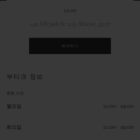
빅뱅
빅뱅
스피릿 오브 빅
12:00
썸머 멀티 컬러 세라믹
피치 세라믹
에센셜 토프
온라인 익스클
140 NE 39th St. 103, Miami, 33137
익스클루시브 서비스
예약하기
5+5 워런티
휴블로티스타 및 연장 보증
부티크 정보
예상 배송일
영업 시간
무료 배송 & 반품
월요일
11:00 - 19:00
안전한 결제
화요일
11:00 - 19:00
기프트 파우치