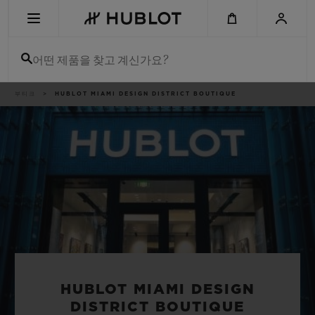
Skip
to
main
content
어떤 제품을 찾고 계신가요?
이
부티크
HUBLOT MIAMI DESIGN DISTRICT BOUTIQUE
최근 검색
동
경
로
최근 검색이 없습니다
신제품
HUBLOT MIAMI DESIGN
DISTRICT BOUTIQUE