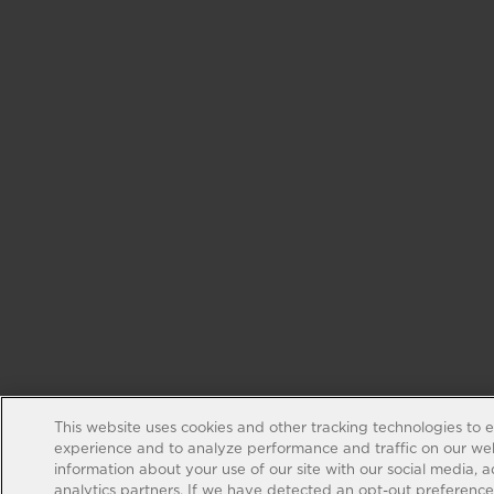
This website uses cookies and other tracking technologies to 
experience and to analyze performance and traffic on our web
information about your use of our site with our social media, 
analytics partners. If we have detected an opt-out preference s