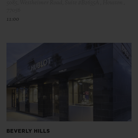
5085, Westheimer Road, Suite #B2635A , Houston ,
77056
11:00
BEVERLY HILLS