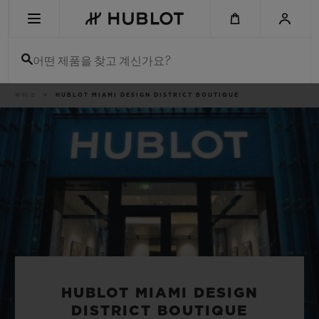
Skip
to
main
content
어떤 제품을 찾고 계신가요?
이
부티크
HUBLOT MIAMI DESIGN DISTRICT BOUTIQUE
최근 검색
동
경
로
최근 검색이 없습니다
신제품
HUBLOT MIAMI DESIGN
DISTRICT BOUTIQUE