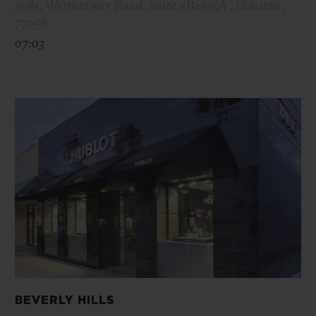
5085, Westheimer Road, Suite #B2635A , Houston ,
77056
07:03
BEVERLY HILLS