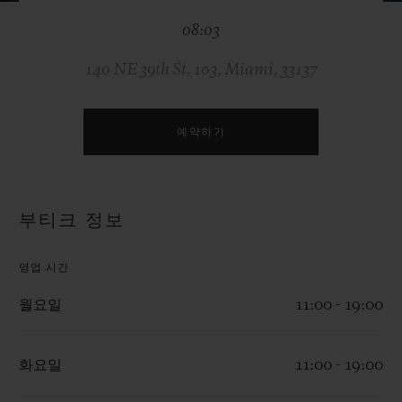
빅뱅
빅뱅
스피릿 오브 빅
08:03
썸머 멀티 컬러 세라믹
피치 세라믹
에센셜 토프
온라인 익스클
140 NE 39th St. 103, Miami, 33137
익스클루시브 서비스
예약하기
5+5 워런티
휴블로티스타 및 연장 보증
부티크 정보
예상 배송일
영업 시간
무료 배송 & 반품
월요일
11:00 - 19:00
안전한 결제
화요일
11:00 - 19:00
기프트 파우치