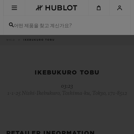
Skip
to
main
content
어떤 제품을 찾고 계신가요?
이
부티크
IKEBUKURO TOBU
최근 검색
동
경
로
최근 검색이 없습니다
신제품
IKEBUKURO TOBU
03:23
1-1-25 Nishi-Ikebukuro, Toshima-ku, Tokyo, 171-8512
RETAILER INFORMATION