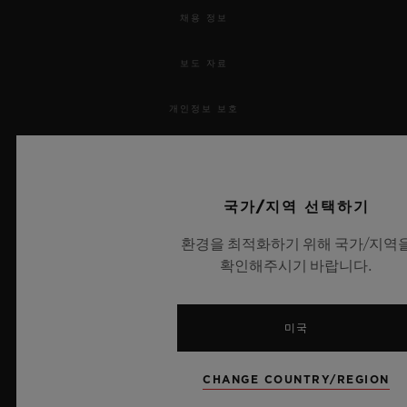
채용 정보
보도 자료
개인정보 보호
법적 고지 및 이용 약관
웹사이트 이용 약관
국가/지역 선택하기
환경을 최적화하기 위해 국가/지역
윤리적 약속
확인해주시기 바랍니다.
접근성
미국
MSA 투명성 법률
CHANGE COUNTRY/REGION
사이트맵