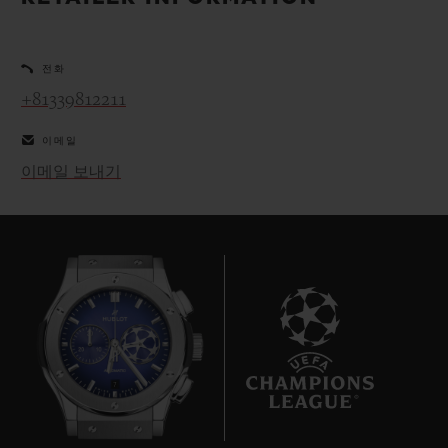
빅뱅
빅뱅
스피릿 오브 빅
썸머 멀티 컬러 세라믹
피치 세라믹
에센셜 토프
온라인 익스클
전화
+81339812211
익스클루시브 서비스
이메일
5+5 워런티
이메일 보내기
휴블로티스타 및 연장 보증
예상 배송일
무료 배송 & 반품
안전한 결제
7
기프트 파우치