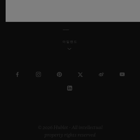
한국어
아일랜드
© 2026 Hublot - All intellectual
property rights reserved