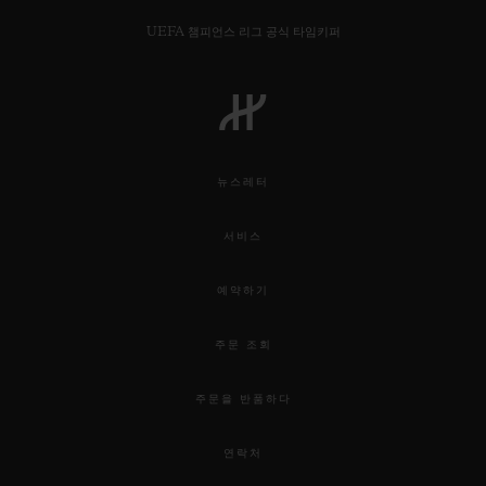
UEFA 챔피언스 리그 공식 타임키퍼
연락처
뉴스레터
서비스
예약하기
주문 조회
부티크 검색
주문을 반품하다
연락처