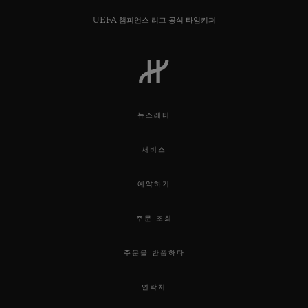
UEFA 챔피언스 리그 공식 타임키퍼
연락처
뉴스레터
서비스
예약하기
주문 조회
부티크 검색
주문을 반품하다
연락처