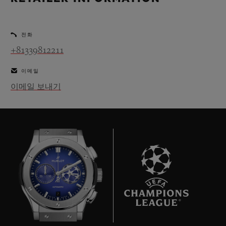
빅뱅
빅뱅
스피릿 오브 빅
썸머 멀티 컬러 세라믹
피치 세라믹
에센셜 토프
온라인 익스클
전화
+81339812211
익스클루시브 서비스
이메일
5+5 워런티
이메일 보내기
휴블로티스타 및 연장 보증
예상 배송일
무료 배송 & 반품
안전한 결제
7
기프트 파우치