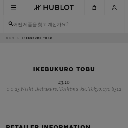
Skip
to
main
content
어떤 제품을 찾고 계신가요?
이
부티크
IKEBUKURO TOBU
최근 검색
동
경
로
최근 검색이 없습니다
신제품
IKEBUKURO TOBU
23:10
1-1-25 Nishi-Ikebukuro, Toshima-ku, Tokyo, 171-8512
RETAILER INFORMATION