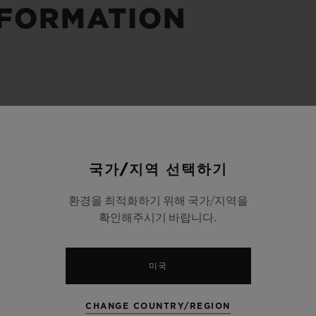
NFORMATION
빅뱅
스피릿 오브 빅뱅
피치 세라믹
에센셜 토프
리로디
온라인 익스클루시브
 연장
예상 배송일
무료 배송 & 반품
안전한 결제
기
국가/지역 선택하기
환경을 최적화하기 위해 국가/지역을
확인해주시기 바랍니다.
부티크 검색
미국
CHANGE COUNTRY/REGION