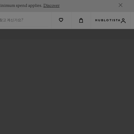
. Minimum spend applies.
Discover
 찾고 계신가요?
HUBLOTISTA