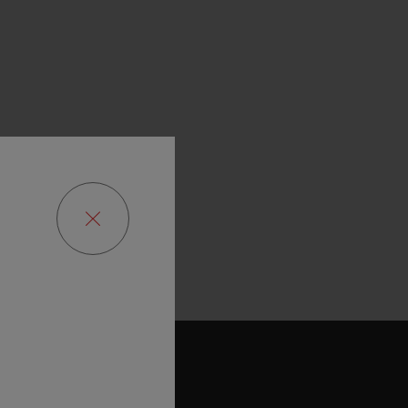
빅뱅
드 올 블랙
프트 파우치