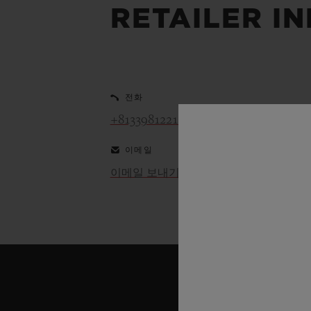
RETAILER I
빅뱅
썸머 멀티 컬러 세라믹
익스클루시브 서비스
전화
+81339812211
5+5 워런티
휴블로티스타 및
이메일
보증
이메일 보내기
연락처