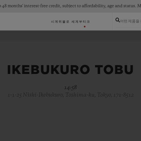
 48 months' interest-free credit, subject to affordability, age and status
어떤 제품을
시계
위블로 세계
부티크
IKEBUKURO TOBU
14:58
1-1-25 Nishi-Ikebukuro, Toshima-ku, Tokyo, 171-8512