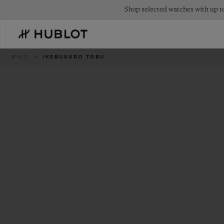
Skip
Shop selected watches with up to
to
main
content
이
부티크
IKEBUKURO TOBU
동
경
로
최근 검색
신제품
최근 검색이 없습니다