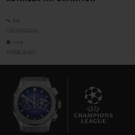
빅뱅
빅뱅
스피릿 오브 빅
썸머 멀티 컬러 세라믹
피치 세라믹
에센셜 토프
온라인 익스클
전화
+81339812211
익스클루시브 서비스
이메일
5+5 워런티
이메일 보내기
휴블로티스타 및 연장 보증
예상 배송일
무료 배송 & 반품
안전한 결제
8
기프트 파우치