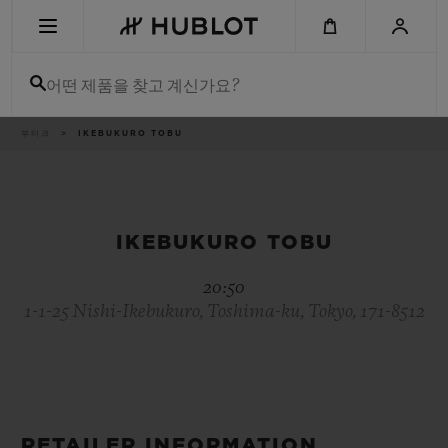
Skip
to
main
content
어떤 제품을 찾고 계신가요?
이
부티크
IKEBUKURO TOBU
최근 검색
동
경
로
최근 검색이 없습니다
신제품
IKEBUKURO TOBU
20:50
1-1-25 Nishi-Ikebukuro, Toshima-ku, Tokyo, 171-8512
RETAILER INFORMATION