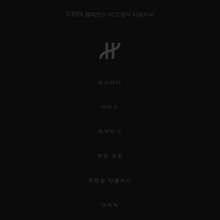
UEFA 챔피언스 리그 공식 타임키퍼
연락처
뉴스레터
서비스
예약하기
주문 조회
부티크 검색
주문을 반품하다
연락처