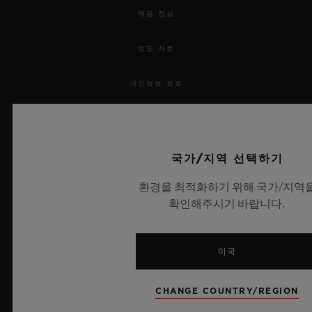
채용 정보
보도 자료
개인정보 보호
법적 고지 및 이용 약관
웹사이트 이용 약관
국가/지역 선택하기
환경을 최적화하기 위해 국가/지역
윤리적 약속
확인해주시기 바랍니다.
접근성
미국
MSA 투명성 법률
CHANGE COUNTRY/REGION
사이트맵