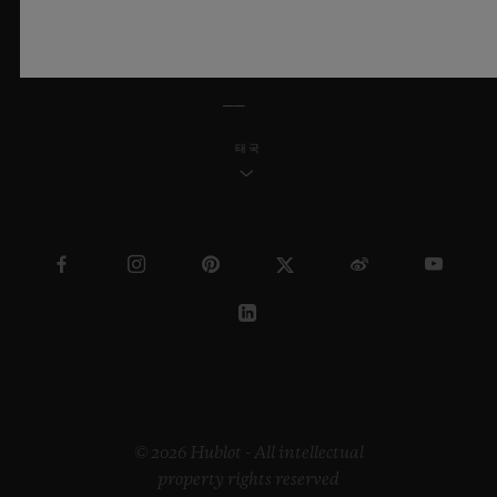
한국어
태국
© 2026 Hublot - All intellectual
property rights reserved