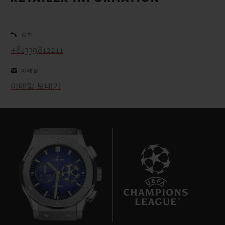
빅뱅
빅뱅
스피릿 오브 빅
썸머 멀티 컬러 세라믹
피치 세라믹
에센셜 토프
온라인 익스클
전화
+81339812211
익스클루시브 서비스
이메일
5+5 워런티
이메일 보내기
휴블로티스타 및 연장 보증
예상 배송일
무료 배송 & 반품
안전한 결제
9
기프트 파우치