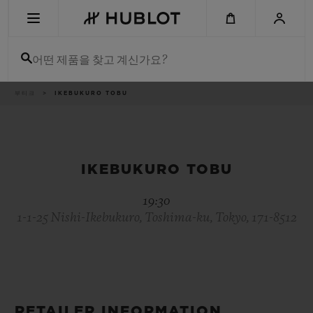
Skip
to
main
content
어떤 제품을 찾고 계신가요?
이
부티크
IKEBUKURO TOBU
최근 검색
동
경
로
최근 검색이 없습니다
신제품
IKEBUKURO TOBU
19:30
1-1-25 Nishi-Ikebukuro, Toshima-ku, Tokyo, 171-8512
RETAILER INFORMATION