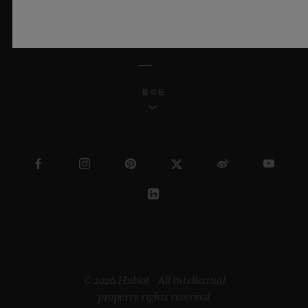
한국어
필리핀
© 2026 Hublot - All intellectual
property rights reserved