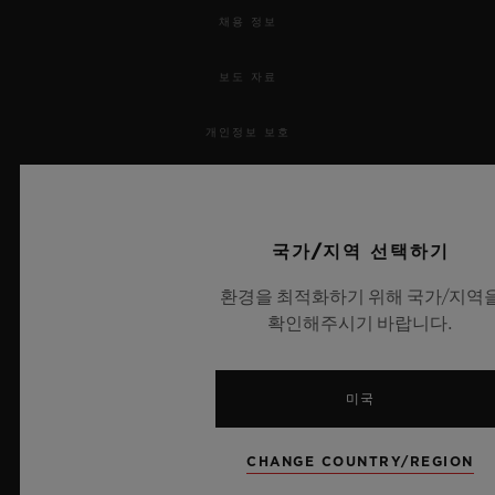
채용 정보
보도 자료
개인정보 보호
법적 고지 및 이용 약관
웹사이트 이용 약관
국가/지역 선택하기
환경을 최적화하기 위해 국가/지역
윤리적 약속
확인해주시기 바랍니다.
접근성
미국
MSA 투명성 법률
CHANGE COUNTRY/REGION
사이트맵