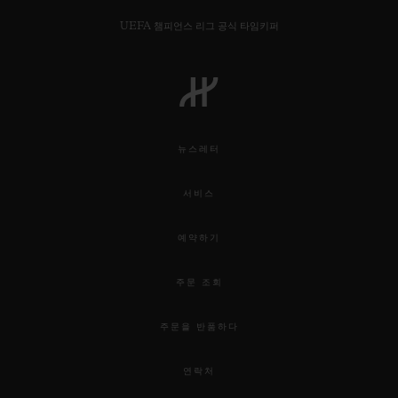
UEFA 챔피언스 리그 공식 타임키퍼
연락처
뉴스레터
서비스
예약하기
주문 조회
부티크 검색
주문을 반품하다
연락처