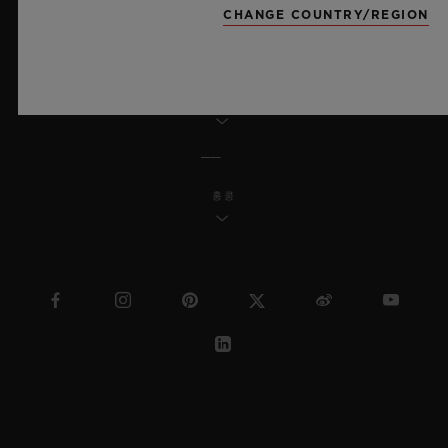
CHANGE COUNTRY/REGION
사이트맵
한국어
홍콩