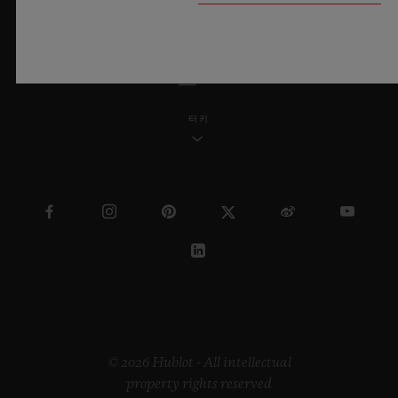
한국어
터키
© 2026 Hublot - All intellectual
property rights reserved