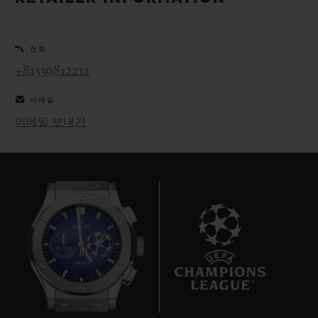
빅뱅
빅뱅
스피릿 오브 빅
썸머 멀티 컬러 세라믹
피치 세라믹
에센셜 토프
온라인 익스클
전화
+81339812211
익스클루시브 서비스
이메일
5+5 워런티
이메일 보내기
휴블로티스타 및 연장 보증
예상 배송일
무료 배송 & 반품
안전한 결제
7
기프트 파우치