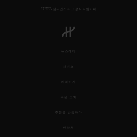
UEFA 챔피언스 리그 공식 타임키퍼
연락처
뉴스레터
서비스
예약하기
주문 조회
부티크 검색
주문을 반품하다
연락처