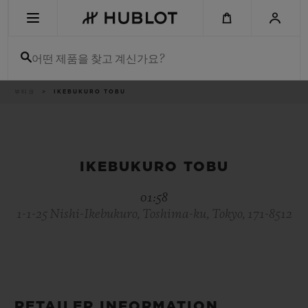
Skip
to
main
content
어떤 제품을 찾고 계신가요?
이
부티크
IKEBUKURO TOBU
최근 검색
동
경
로
최근 검색이 없습니다
신제품
IKEBUKURO TOBU
01:58
1-1-25 Nishi-Ikebukuro, Toshima-ku, Tokyo, 171-8512
RETAILER INFORMATION