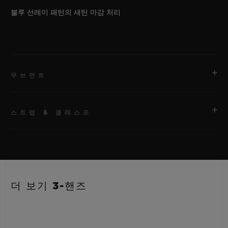
블루 선레이 패턴의 새틴 마감 처리
무브먼트
스트랩 & 클래스프
무브먼트
HUB1110 셀프 와인딩 무브먼트
스트랩
파워 리저브
안감 처리된 블루 러버 스트랩
약 48시간
더 보기 3-핸즈
클래스프
스테인리스 스틸 디플로이언트 버클 클래스프