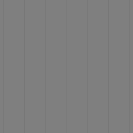
빅뱅
빅뱅
스피릿 오브 빅
썸머 멀티 컬러 세라믹
피치 세라믹
에센셜 토프
온라인 익스클
익스클루시브 서비스
5+5 워런티
휴블로티스타 및 연장 보증
예상 배송일
무료 배송 & 반품
안전한 결제
기프트 파우치