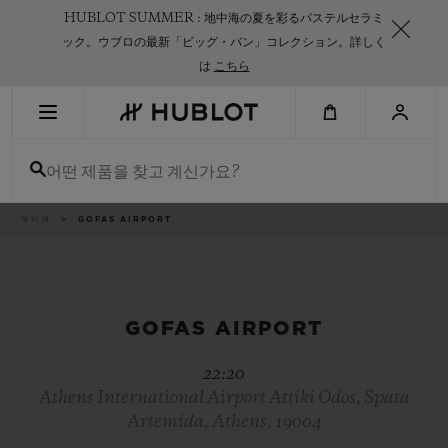
Skip
HUBLOT SUMMER : 地中海の夏を彩るパステルセラミ
to
main
ック。ウブロの最新「ビッグ・バン」コレクション。詳しく
content
は
こちら
최근 검색
어떤 제품을 찾고 계신가요?
최근 검색이 없습니다
신제품
이
부티크
GOFAS AIRPORT
동
경
로
GOFAS AIRPORT
22:20
Athens International Airport Attiki Odos, Spata
Artemida, Athens, 19004