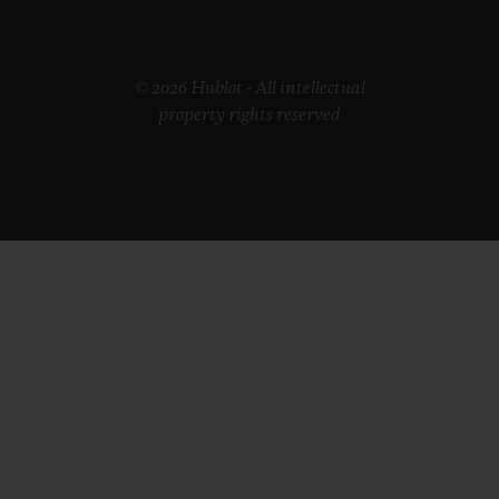
© 2026 Hublot - All intellectual
property rights reserved