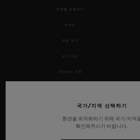
주문을 반품하다
연락처
채용 정보
보도 자료
개인정보 보호
법적 고지 및 이용 약관
웹사이트 이용 약관
국가/지역 선택하기
환경을 최적화하기 위해 국가/지역
윤리적 약속
확인해주시기 바랍니다.
접근성