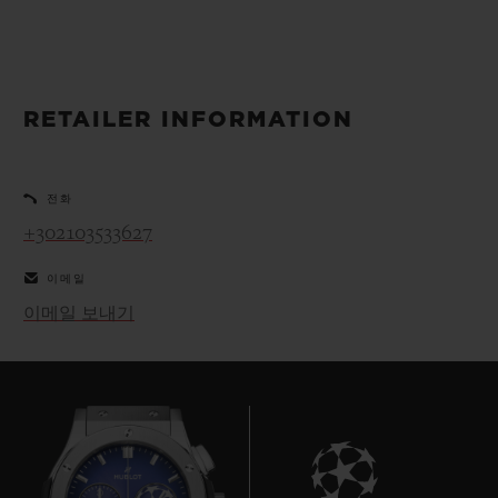
빅뱅
빅뱅
스피릿 오브 빅
썸머 멀티 컬러 세라믹
피치 세라믹
에센셜 토프
온라인 익스클
RETAILER INFORMATION
익스클루시브 서비스
5+5 워런티
전화
+302103533627
휴블로티스타 및 연장 보증
이메일
예상 배송일
이메일 보내기
무료 배송 & 반품
안전한 결제
기프트 파우치