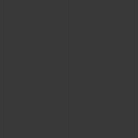
BIG BANG
BIG BANG
SPIRIT OF BIG
SUMMER MULTI-
PEACH CERAMIC
ESSENTIAL T
COLORED CERAMIC
ЭКСКЛЮЗИВ
ОНЛАЙН-
ПРОДАЖА
КОНТАКТЫ
НАЙТИ БУТИК