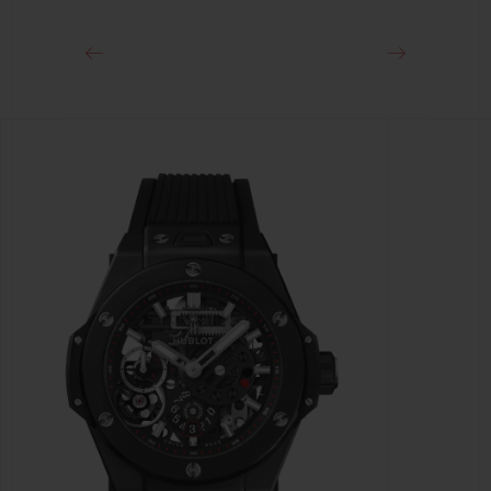
Раскладывающаяся застежка из черной керамики и титана с
черным покрытием