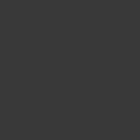
BIG BANG
BIG BANG
SPIRIT OF BIG
SUMMER MULTI-
PEACH CERAMIC
ESSENTIAL T
COLORED CERAMIC
ЭКСКЛЮЗИВ
ОНЛАЙН-
ПРОДАЖА
КОНТАКТЫ
НАЙТИ БУТИК