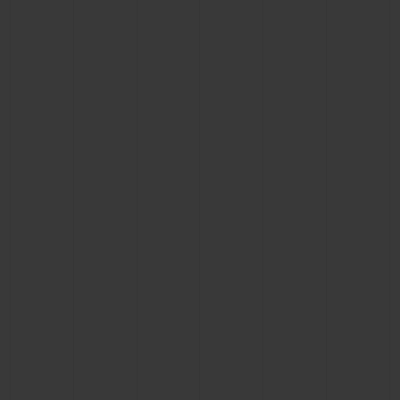
BIG BANG
BIG BANG
SPIRIT OF BIG
SUMMER MULTI-
PEACH CERAMIC
ESSENTIAL T
COLORED CERAMIC
ЭКСКЛЮЗИВ
ОНЛАЙН-
ПРОДАЖА
КОНТАКТЫ
НАЙТИ БУТИК