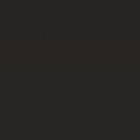
빅뱅
빅뱅
스피릿 오브 빅
썸머 멀티 컬러 세라믹
피치 세라믹
에센셜 토프
온라인 익스클
익스클루시브 서비스
5+5 워런티
휴블로티스타 및 연장 보증
예상 배송일
무료 배송 & 반품
안전한 결제
기프트 파우치