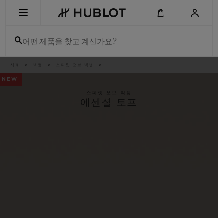
Skip
to
main
content
어떤 제품을 찾고 계신가요?
이
시계
빅뱅
스피릿 오브 빅뱅
최근 검색
동
경
NEW
로
최근 검색이 없습니다
스피릿 오브 빅뱅
에센셜 토프
신제품