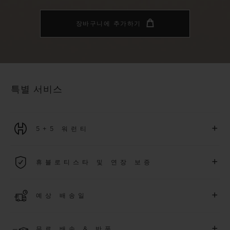
장바구니에 추가하기
특별 서비스
+
5+5 워런티
2026년 1월 1일부터 구매한 모든 워치에는 5년 국제 워런티가 적
+
휴블로티스타 및 연장 보증
용됩니다.
더 알아보기
위블로 커뮤니티에 가입하여
2026
년
1
월
1
일 이후 구매한 워치
+
예상 배송일
에 대해
5
년 추가 워런티 혜택
(
약관 적용
)
을 받으세요
.
또한 다양
한 익스클루시브 이벤트에도 참여하실 수 있습니다
.
결제 접수 후 영업일 기준 2~6일 이내에 배송될 것으로 예상됩니
더 알아보기
+
무료 배송 & 반품