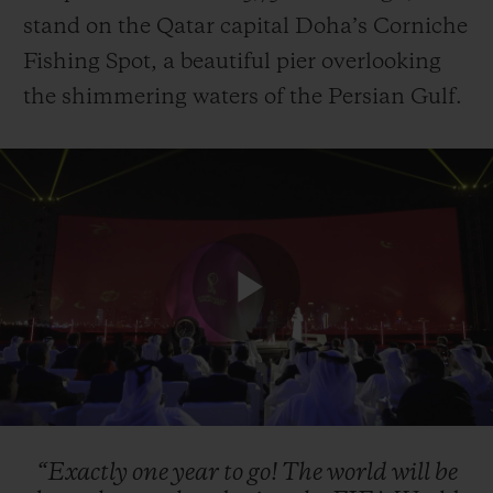
stand on the Qatar capital Doha’s Corniche
Fishing Spot, a beautiful pier overlooking
the shimmering waters of the Persian Gulf.
Play
Video
“Exactly
one
year
to
go!
The
world
will
be