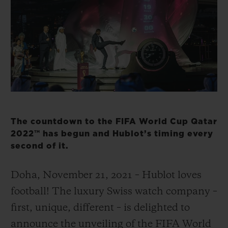
빅뱅
빅뱅
스피릿 오브 빅
썸머 멀티 컬러 세라믹
피치 세라믹
에센셜 토프
온라인 익스클
익스클루시브 서비스
5+5 워런티
휴블로티스타 및 연장 보증
The countdown to the FIFA World Cup Qatar
2022™ has begun and Hublot’s timing every
예상 배송일
second of it.
무료 배송 & 반품
Doha, November 21, 2021 – Hublot loves
football! The luxury Swiss watch company –
안전한 결제
first, unique, different – is delighted to
기프트 파우치
announce the unveiling of the FIFA World