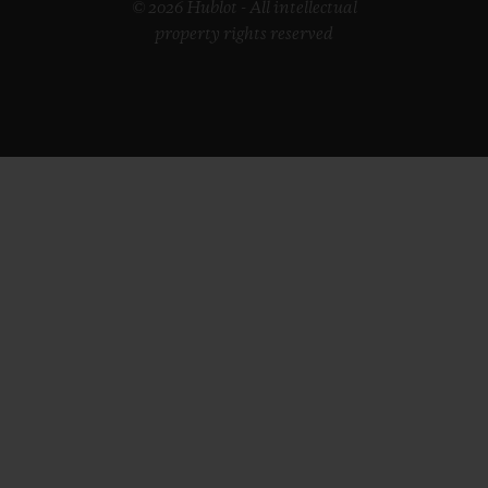
© 2026 Hublot - All intellectual
property rights reserved