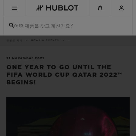
Skip
to
main
content
어떤 제품을 찾고 계신가요?
이
위블로 세계
NEWS & EVENTS
..
최근 검색
동
경
로
최근 검색이 없습니다
21 November 2021
ONE YEAR TO GO UNTIL THE
신제품
FIFA WORLD CUP QATAR 2022™
BEGINS!