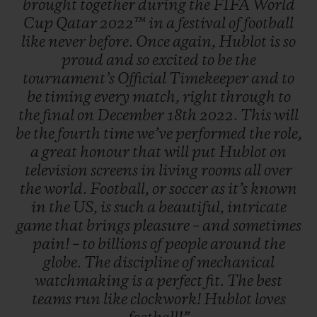
brought
together
during
the
FIFA
World
Cup
Qatar
2022™
in
a
festival
of
football
like
never
before.
Once
again,
Hublot
is
so
proud
and
so
excited
to
be
the
tournament’s
Official
Timekeeper
and
to
be
timing
every
match,
right
through
to
the
final
on
December
18th
2022.
This
will
be
the
fourth
time
we’ve
performed
the
role,
a
great
honour
that
will
put
Hublot
on
television
screens
in
living
rooms
all
over
the
world.
Football,
or
soccer
as
it’s
known
in
the
US,
is
such
a
beautiful,
intricate
game
that
brings
pleasure
–
and
sometimes
pain!
–
to
billions
of
people
around
the
globe.
The
discipline
of
mechanical
watchmaking
is
a
perfect
fit.
The
best
teams
run
like
clockwork!
Hublot
loves