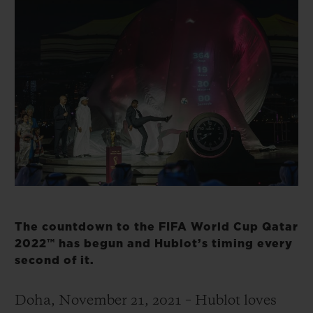
빅뱅
빅뱅
스피릿 오브 빅
썸머 멀티 컬러 세라믹
피치 세라믹
에센셜 토프
온라인 익스클
익스클루시브 서비스
5+5 워런티
휴블로티스타 및 연장 보증
예상 배송일
The countdown to the FIFA World Cup Qatar
무료 배송 & 반품
2022™ has begun and Hublot’s timing every
second of it.
안전한 결제
Doha, November 21, 2021 – Hublot loves
기프트 파우치