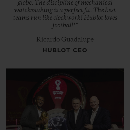
globe.
The
discipline
of
mechanical
watchmaking
is
a
perfect
fit.
The
best
teams
run
like
clockwork!
Hublot
loves
football!”
Ricardo Guadalupe
HUBLOT CEO