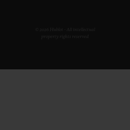
© 2026 Hublot - All intellectual
property rights reserved