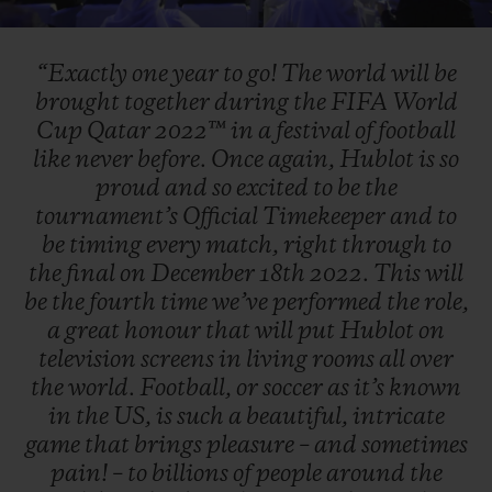
Video
“Exactly
one
year
to
go!
The
world
will
be
brought
together
during
the
FIFA
World
Cup
Qatar
2022™
in
a
festival
of
football
like
never
before.
Once
again,
Hublot
is
so
proud
and
so
excited
to
be
the
tournament’s
Official
Timekeeper
and
to
be
timing
every
match,
right
through
to
the
final
on
December
18th
2022.
This
will
be
the
fourth
time
we’ve
performed
the
role,
a
great
honour
that
will
put
Hublot
on
television
screens
in
living
rooms
all
over
the
world.
Football,
or
soccer
as
it’s
known
in
the
US,
is
such
a
beautiful,
intricate
game
that
brings
pleasure
–
and
sometimes
pain!
–
to
billions
of
people
around
the