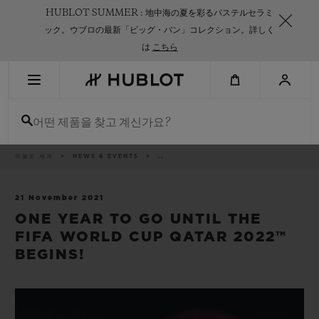
Skip
HUBLOT SUMMER : 地中海の夏を彩るパステルセラミ
to
main
ック。ウブロの最新「ビッグ・バン」コレクション。詳しく
content
は
こちら
최근 검색
어떤 제품을 찾고 계신가요?
최근 검색이 없습니다
신제품
이
위블로 세계
NEWS & EVENTS
..
동
경
로
21 November 2021
ONE YEAR TO GO UNTIL THE
FIFA WORLD CUP QATAR 2022™
BEGINS!