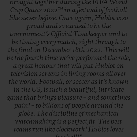
brought
together
during
the
FIFA
World
Cup
Qatar
2022™
in
a
festival
of
football
like
never
before.
Once
again,
Hublot
is
so
proud
and
so
excited
to
be
the
tournament’s
Official
Timekeeper
and
to
be
timing
every
match,
right
through
to
the
final
on
December
18th
2022.
This
will
be
the
fourth
time
we’ve
performed
the
role,
a
great
honour
that
will
put
Hublot
on
television
screens
in
living
rooms
all
over
the
world.
Football,
or
soccer
as
it’s
known
in
the
US,
is
such
a
beautiful,
intricate
game
that
brings
pleasure
–
and
sometimes
pain!
–
to
billions
of
people
around
the
globe.
The
discipline
of
mechanical
watchmaking
is
a
perfect
fit.
The
best
teams
run
like
clockwork!
Hublot
loves