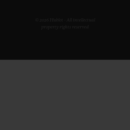
© 2026 Hublot - All intellectual
property rights reserved