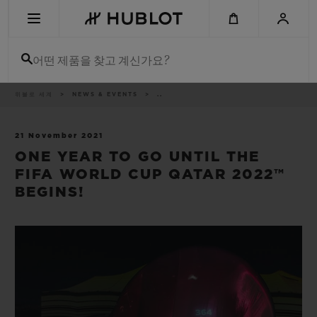
Skip
to
main
content
어떤 제품을 찾고 계신가요?
이
위블로 세계
NEWS & EVENTS
..
최근 검색
동
경
로
최근 검색이 없습니다
21 November 2021
ONE YEAR TO GO UNTIL THE
신제품
FIFA WORLD CUP QATAR 2022™
BEGINS!