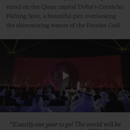
stand on the Qatar capital Doha’s Corniche
Fishing Spot, a beautiful pier overlooking
the shimmering waters of the Persian Gulf.
Play
Video
“Exactly
one
year
to
go!
The
world
will
be