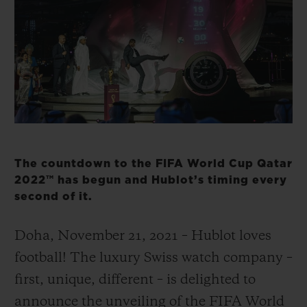
빅뱅
빅뱅
스피릿 오브 빅
썸머 멀티 컬러 세라믹
피치 세라믹
에센셜 토프
온라인 익스클
익스클루시브 서비스
5+5 워런티
휴블로티스타 및 연장 보증
The countdown to the FIFA World Cup Qatar
2022™ has begun and Hublot’s timing every
예상 배송일
second of it.
무료 배송 & 반품
Doha, November 21, 2021 – Hublot loves
football! The luxury Swiss watch company –
안전한 결제
first, unique, different – is delighted to
기프트 파우치
announce the unveiling of the FIFA World