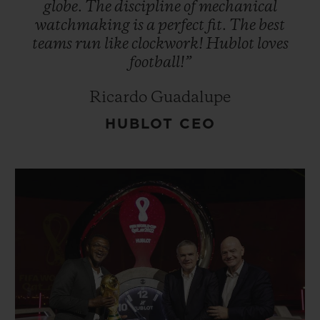
globe.
The
discipline
of
mechanical
watchmaking
is
a
perfect
fit.
The
best
teams
run
like
clockwork!
Hublot
loves
football!”
Ricardo Guadalupe
HUBLOT CEO