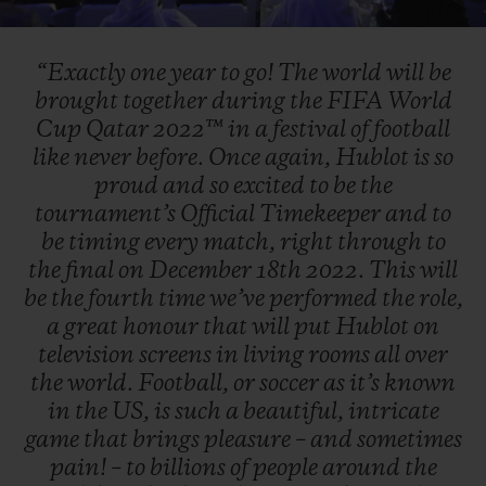
Video
“Exactly
one
year
to
go!
The
world
will
be
brought
together
during
the
FIFA
World
Cup
Qatar
2022™
in
a
festival
of
football
like
never
before.
Once
again,
Hublot
is
so
proud
and
so
excited
to
be
the
tournament’s
Official
Timekeeper
and
to
be
timing
every
match,
right
through
to
the
final
on
December
18th
2022.
This
will
be
the
fourth
time
we’ve
performed
the
role,
a
great
honour
that
will
put
Hublot
on
television
screens
in
living
rooms
all
over
the
world.
Football,
or
soccer
as
it’s
known
in
the
US,
is
such
a
beautiful,
intricate
game
that
brings
pleasure
–
and
sometimes
pain!
–
to
billions
of
people
around
the