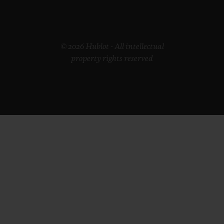
© 2026 Hublot - All intellectual
property rights reserved