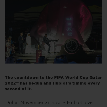
빅뱅
빅뱅
스피릿 오브 빅
썸머 멀티 컬러 세라믹
피치 세라믹
에센셜 토프
온라인 익스클
익스클루시브 서비스
5+5 워런티
휴블로티스타 및 연장 보증
예상 배송일
The countdown to the FIFA World Cup Qatar
무료 배송 & 반품
2022™ has begun and Hublot’s timing every
second of it.
안전한 결제
Doha, November 21, 2021 – Hublot loves
기프트 파우치