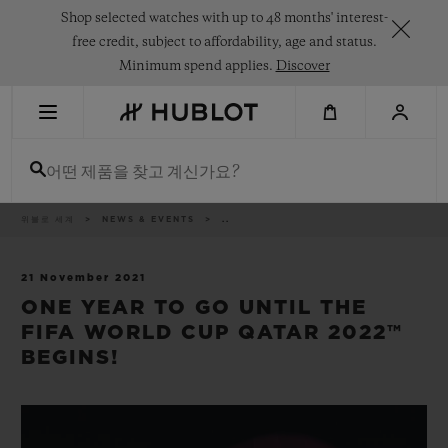
Skip
Shop selected watches with up to 48 months' interest-
to
main
free credit, subject to affordability, age and status.
content
Minimum spend applies.
Discover
최근 검색
어떤 제품을 찾고 계신가요?
최근 검색이 없습니다
신제품
이
위블로 세계
NEWS & EVENTS
..
동
경
로
21 November 2021
ONE YEAR TO GO UNTIL THE
FIFA WORLD CUP QATAR 2022™
BEGINS!