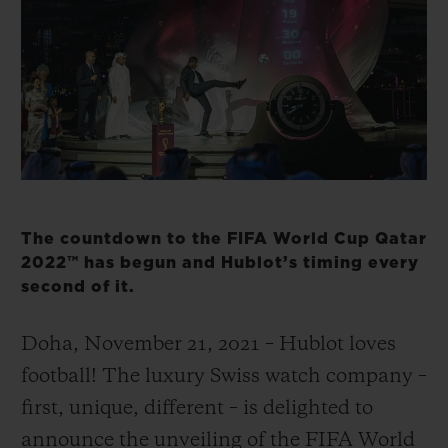
빅뱅
빅뱅
스피릿 오브 빅
썸머 멀티 컬러 세라믹
피치 세라믹
에센셜 토프
온라인 익스클
익스클루시브 서비스
5+5 워런티
휴블로티스타 및 연장 보증
The countdown to the FIFA World Cup Qatar
2022™ has begun and Hublot’s timing every
예상 배송일
second of it.
무료 배송 & 반품
Doha, November 21, 2021 – Hublot loves
football! The luxury Swiss watch company –
안전한 결제
first, unique, different – is delighted to
기프트 파우치
announce the unveiling of the FIFA World