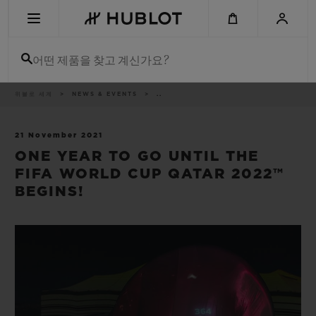
Skip
to
main
content
어떤 제품을 찾고 계신가요?
이
위블로 세계
NEWS & EVENTS
..
최근 검색
동
경
로
최근 검색이 없습니다
21 November 2021
ONE YEAR TO GO UNTIL THE
신제품
FIFA WORLD CUP QATAR 2022™
BEGINS!