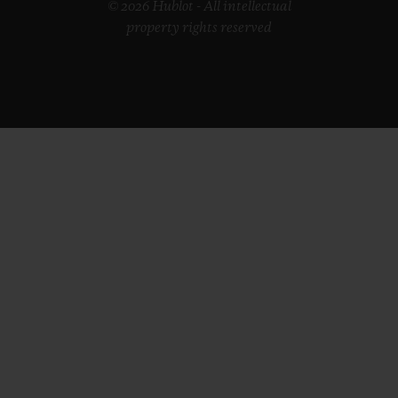
© 2026 Hublot - All intellectual
property rights reserved