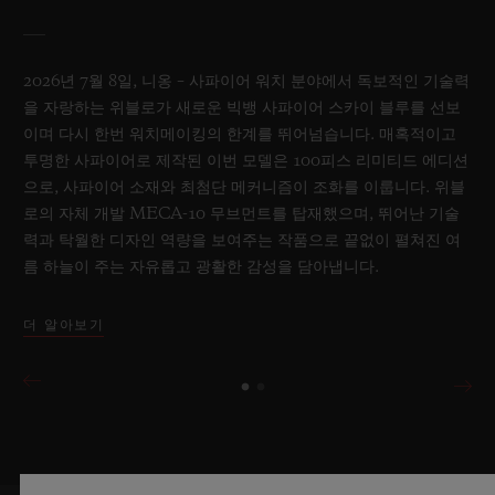
2026년 7월 8일, 니옹 – 사파이어 워치 분야에서 독보적인 기술력
을 자랑하는 위블로가 새로운 빅뱅 사파이어 스카이 블루를 선보
이며 다시 한번 워치메이킹의 한계를 뛰어넘습니다. 매혹적이고
투명한 사파이어로 제작된 이번 모델은 100피스 리미티드 에디션
으로, 사파이어 소재와 최첨단 메커니즘이 조화를 이룹니다. 위블
로의 자체 개발 MECA-10 무브먼트를 탑재했으며, 뛰어난 기술
력과 탁월한 디자인 역량을 보여주는 작품으로 끝없이 펼쳐진 여
름 하늘이 주는 자유롭고 광활한 감성을 담아냅니다.
더 알아보기