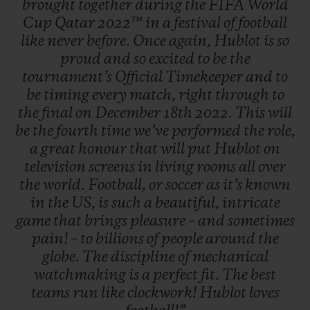
brought
together
during
the
FIFA
World
Cup
Qatar
2022™
in
a
festival
of
football
like
never
before.
Once
again,
Hublot
is
so
proud
and
so
excited
to
be
the
tournament’s
Official
Timekeeper
and
to
be
timing
every
match,
right
through
to
the
final
on
December
18th
2022.
This
will
be
the
fourth
time
we’ve
performed
the
role,
a
great
honour
that
will
put
Hublot
on
television
screens
in
living
rooms
all
over
the
world.
Football,
or
soccer
as
it’s
known
in
the
US,
is
such
a
beautiful,
intricate
game
that
brings
pleasure
–
and
sometimes
pain!
–
to
billions
of
people
around
the
globe.
The
discipline
of
mechanical
watchmaking
is
a
perfect
fit.
The
best
teams
run
like
clockwork!
Hublot
loves