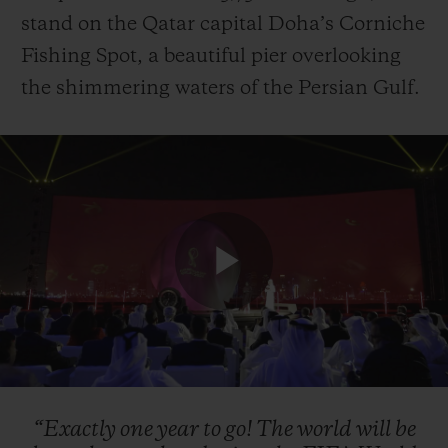
stand on the Qatar capital Doha’s Corniche
Fishing Spot, a beautiful pier overlooking
the shimmering waters of the Persian Gulf.
Play
Video
“Exactly
one
year
to
go!
The
world
will
be