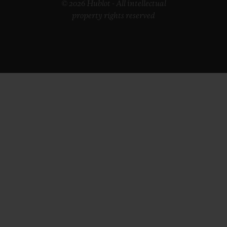
© 2026 Hublot - All intellectual
property rights reserved