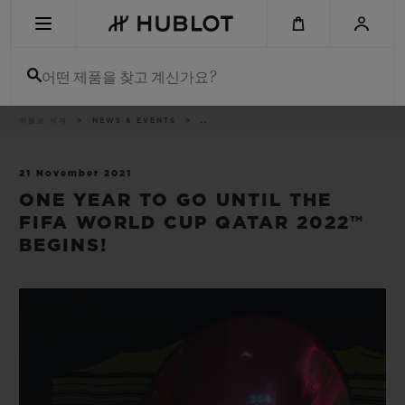
Skip
to
main
content
어떤 제품을 찾고 계신가요?
이
위블로 세계
NEWS & EVENTS
..
최근 검색
동
경
로
최근 검색이 없습니다
21 November 2021
ONE YEAR TO GO UNTIL THE
신제품
FIFA WORLD CUP QATAR 2022™
BEGINS!