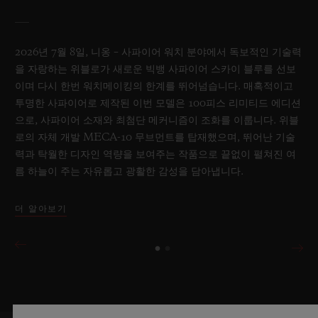
2026년 7월 8일, 니옹 – 사파이어 워치 분야에서 독보적인 기술력
을 자랑하는 위블로가 새로운 빅뱅 사파이어 스카이 블루를 선보
이며 다시 한번 워치메이킹의 한계를 뛰어넘습니다. 매혹적이고
투명한 사파이어로 제작된 이번 모델은 100피스 리미티드 에디션
으로, 사파이어 소재와 최첨단 메커니즘이 조화를 이룹니다. 위블
로의 자체 개발 MECA-10 무브먼트를 탑재했으며, 뛰어난 기술
력과 탁월한 디자인 역량을 보여주는 작품으로 끝없이 펼쳐진 여
름 하늘이 주는 자유롭고 광활한 감성을 담아냅니다.
더 알아보기