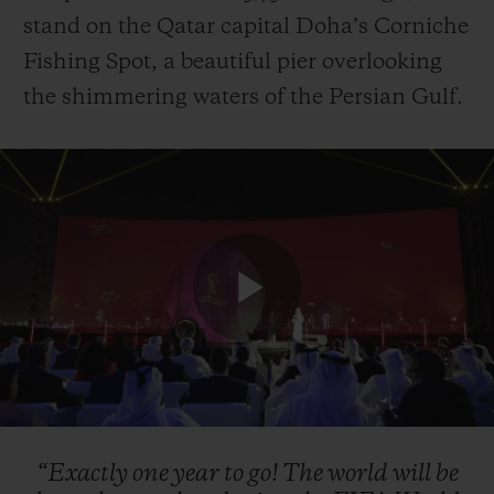
stand on the Qatar capital Doha’s Corniche
Fishing Spot, a beautiful pier overlooking
the shimmering waters of the Persian Gulf.
Play
Video
“Exactly
one
year
to
go!
The
world
will
be