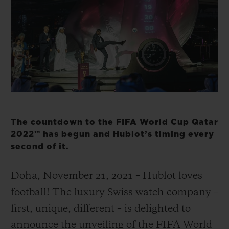
빅뱅
빅뱅
스피릿 오브 빅
썸머 멀티 컬러 세라믹
피치 세라믹
에센셜 토프
온라인 익스클
익스클루시브 서비스
5+5 워런티
휴블로티스타 및 연장 보증
The countdown to the FIFA World Cup Qatar
2022™ has begun and Hublot’s timing every
예상 배송일
second of it.
무료 배송 & 반품
Doha, November 21, 2021 – Hublot loves
football! The luxury Swiss watch company –
안전한 결제
first, unique, different – is delighted to
기프트 파우치
announce the unveiling of the FIFA World