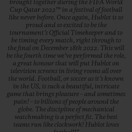
brought
together
during
the
FIFA
World
Cup
Qatar
2022™
in
a
festival
of
football
like
never
before.
Once
again,
Hublot
is
so
proud
and
so
excited
to
be
the
tournament’s
Official
Timekeeper
and
to
be
timing
every
match,
right
through
to
the
final
on
December
18th
2022.
This
will
be
the
fourth
time
we’ve
performed
the
role,
a
great
honour
that
will
put
Hublot
on
television
screens
in
living
rooms
all
over
the
world.
Football,
or
soccer
as
it’s
known
in
the
US,
is
such
a
beautiful,
intricate
game
that
brings
pleasure
–
and
sometimes
pain!
–
to
billions
of
people
around
the
globe.
The
discipline
of
mechanical
watchmaking
is
a
perfect
fit.
The
best
teams
run
like
clockwork!
Hublot
loves