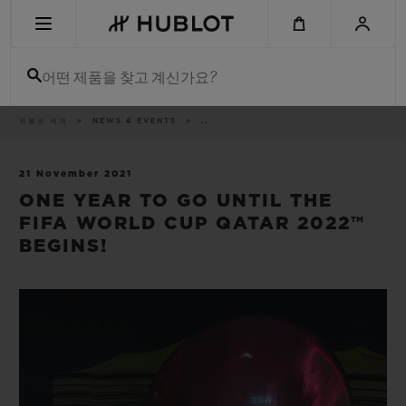
Skip
to
main
content
어떤 제품을 찾고 계신가요?
이
위블로 세계
NEWS & EVENTS
..
최근 검색
동
경
로
최근 검색이 없습니다
21 November 2021
ONE YEAR TO GO UNTIL THE
신제품
FIFA WORLD CUP QATAR 2022™
BEGINS!