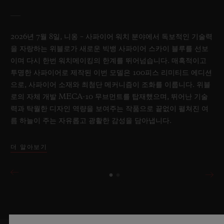
2026년 7월 8일, 니옹 – 사파이어 워치 분야에서 독보적인 기술력
을 자랑하는 위블로가 새로운 빅뱅 사파이어 스카이 블루를 선보
이며 다시 한번 워치메이킹의 한계를 뛰어넘습니다. 매혹적이고
투명한 사파이어로 제작된 이번 모델은 100피스 리미티드 에디션
으로, 사파이어 소재와 최첨단 메커니즘이 조화를 이룹니다. 위블
로의 자체 개발 MECA-10 무브먼트를 탑재했으며, 뛰어난 기술
력과 탁월한 디자인 역량을 보여주는 작품으로 끝없이 펼쳐진 여
름 하늘이 주는 자유롭고 광활한 감성을 담아냅니다.
더 알아보기