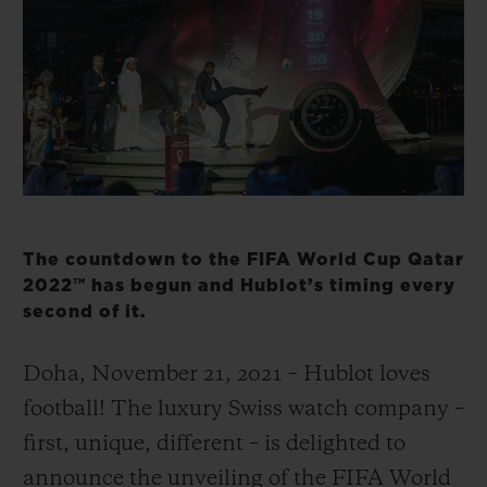
빅뱅
빅뱅
스피릿 오브 빅
썸머 멀티 컬러 세라믹
피치 세라믹
에센셜 토프
온라인 익스클
익스클루시브 서비스
5+5 워런티
휴블로티스타 및 연장 보증
The countdown to the FIFA World Cup Qatar
2022™ has begun and Hublot’s timing every
예상 배송일
second of it.
무료 배송 & 반품
Doha, November 21, 2021 – Hublot loves
football! The luxury Swiss watch company –
안전한 결제
first, unique, different – is delighted to
기프트 파우치
announce the unveiling of the FIFA World