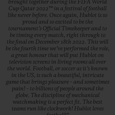
brought
together
during
the
FIFA
World
Cup
Qatar
2022™
in
a
festival
of
football
like
never
before.
Once
again,
Hublot
is
so
proud
and
so
excited
to
be
the
tournament’s
Official
Timekeeper
and
to
be
timing
every
match,
right
through
to
the
final
on
December
18th
2022.
This
will
be
the
fourth
time
we’ve
performed
the
role,
a
great
honour
that
will
put
Hublot
on
television
screens
in
living
rooms
all
over
the
world.
Football,
or
soccer
as
it’s
known
in
the
US,
is
such
a
beautiful,
intricate
game
that
brings
pleasure
–
and
sometimes
pain!
–
to
billions
of
people
around
the
globe.
The
discipline
of
mechanical
watchmaking
is
a
perfect
fit.
The
best
teams
run
like
clockwork!
Hublot
loves