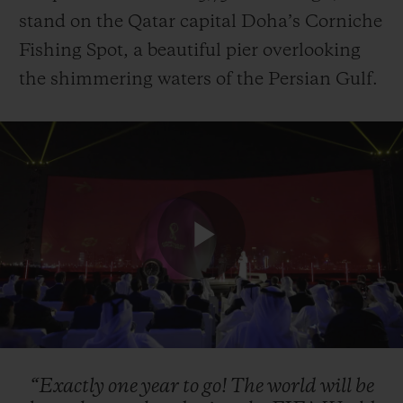
stand on the Qatar capital Doha’s Corniche
Fishing Spot, a beautiful pier overlooking
the shimmering waters of the Persian Gulf.
Play
Video
“Exactly
one
year
to
go!
The
world
will
be