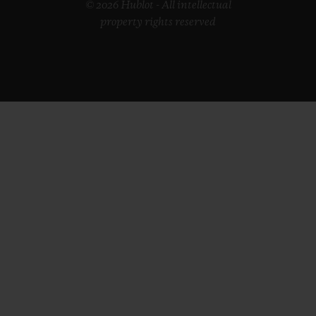
© 2026 Hublot - All intellectual
property rights reserved