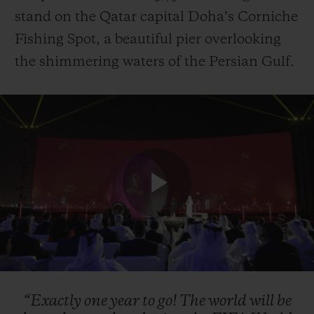
stand on the Qatar capital Doha’s Corniche
Fishing Spot, a beautiful pier overlooking
the shimmering waters of the Persian Gulf.
Play
Video
“Exactly
one
year
to
go!
The
world
will
be