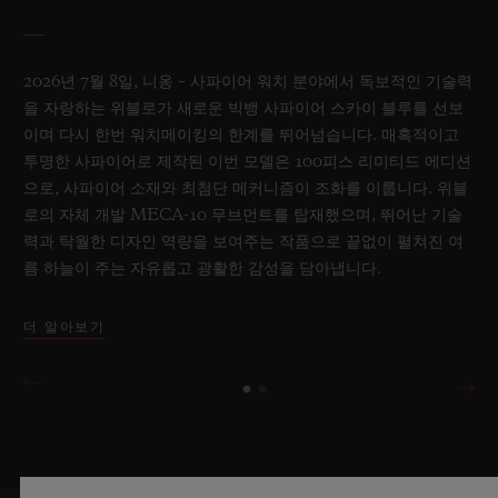
2026년 7월 8일, 니옹 – 사파이어 워치 분야에서 독보적인 기술력
을 자랑하는 위블로가 새로운 빅뱅 사파이어 스카이 블루를 선보
이며 다시 한번 워치메이킹의 한계를 뛰어넘습니다. 매혹적이고
투명한 사파이어로 제작된 이번 모델은 100피스 리미티드 에디션
으로, 사파이어 소재와 최첨단 메커니즘이 조화를 이룹니다. 위블
로의 자체 개발 MECA-10 무브먼트를 탑재했으며, 뛰어난 기술
력과 탁월한 디자인 역량을 보여주는 작품으로 끝없이 펼쳐진 여
름 하늘이 주는 자유롭고 광활한 감성을 담아냅니다.
더 알아보기