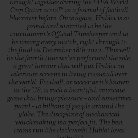
brought
together
during
the
FIFA
World
Cup
Qatar
2022™
in
a
festival
of
football
like
never
before.
Once
again,
Hublot
is
so
proud
and
so
excited
to
be
the
tournament’s
Official
Timekeeper
and
to
be
timing
every
match,
right
through
to
the
final
on
December
18th
2022.
This
will
be
the
fourth
time
we’ve
performed
the
role,
a
great
honour
that
will
put
Hublot
on
television
screens
in
living
rooms
all
over
the
world.
Football,
or
soccer
as
it’s
known
in
the
US,
is
such
a
beautiful,
intricate
game
that
brings
pleasure
–
and
sometimes
pain!
–
to
billions
of
people
around
the
globe.
The
discipline
of
mechanical
watchmaking
is
a
perfect
fit.
The
best
teams
run
like
clockwork!
Hublot
loves