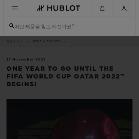
Skip
to
main
content
어떤 제품을 찾고 계신가요?
이
위블로 세계
NEWS & EVENTS
..
최근 검색
동
경
로
최근 검색이 없습니다
21 November 2021
ONE YEAR TO GO UNTIL THE
신제품
FIFA WORLD CUP QATAR 2022™
BEGINS!