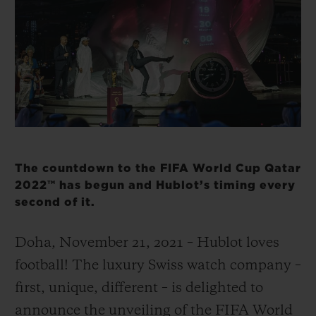
빅뱅
빅뱅
스피릿 오브 빅
썸머 멀티 컬러 세라믹
피치 세라믹
에센셜 토프
온라인 익스클
익스클루시브 서비스
5+5 워런티
휴블로티스타 및 연장 보증
The countdown to the FIFA World Cup Qatar
2022™ has begun and Hublot’s timing every
예상 배송일
second of it.
무료 배송 & 반품
Doha, November 21, 2021 – Hublot loves
football! The luxury Swiss watch company –
안전한 결제
first, unique, different – is delighted to
기프트 파우치
announce the unveiling of the FIFA World