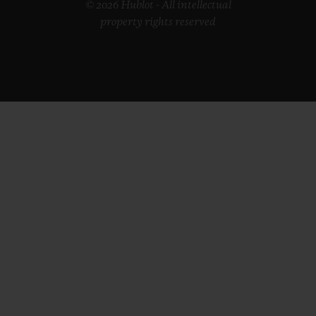
© 2026 Hublot - All intellectual
property rights reserved